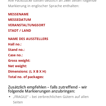
Alle Packstücke sollten deutlich an zwei Seiten folgende
Markierung in englischer Sprache enthalten:
MESSENAME
MESSEDATUM
VERANSTALTUNGSORT
STADT / LAND
NAME DES AUSSTELLERS
Hall no.:
Stand no.:
Case no.:
Gross weight:
Net weight:
Dimensions: (L X B X H)
Total no. of packages:
Zusätzlich empfehlen – falls zutreffend – wir
folgende Markierungen anzubringen:
„FRAGILE“ – bei zerbrechlichen Gütern auf allen
Seiten